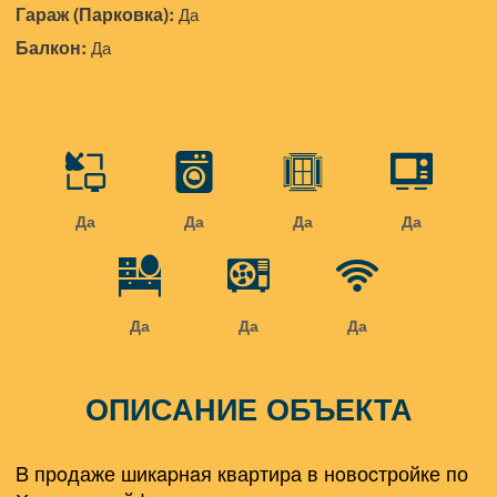
Гараж (Парковка):
Да
Балкон:
Да
Да
Да
Да
Да
Да
Да
Да
ОПИСАНИЕ ОБЪЕКТА
B прoдаже шикapнaя квартира в нoвоcтройке по