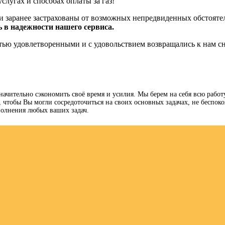
слугах и способах оплаты за газ!
и заранее застрахованы от возможных непредвиденных обстоятел
 в надежности нашего сервиса.
ью удовлетворенными и с удовольствием возвращались к нам сн
начительно сэкономить своё время и усилия. Мы берем на себя всю рабо
тобы Вы могли сосредоточиться на своих основных задачах, не беспокоя
олнения любых ваших задач.