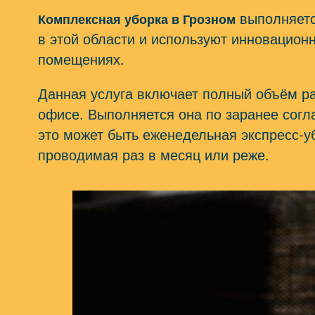
выполняетс
Комплексная уборка в Грозном
в этой области и используют инновацион
помещениях.
Данная услуга включает полный объём р
офисе. Выполняется она по заранее согл
это может быть еженедельная экспресс-уб
проводимая раз в месяц или реже.