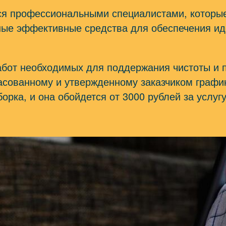
я профессиональными специалистами, которы
ные эффективные средства для обеспечения ид
абот необходимых для поддержания чистоты и 
асованному и утвержденному заказчиком график
орка, и она обойдется от 3000 рублей за услугу