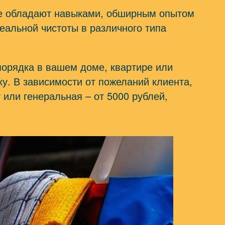
е обладают навыками, обширным опытом
еальной чистоты в различного типа
порядка в вашем доме, квартире или
у. В зависимости от пожеланий клиента,
 или генеральная – от 5000 рублей,