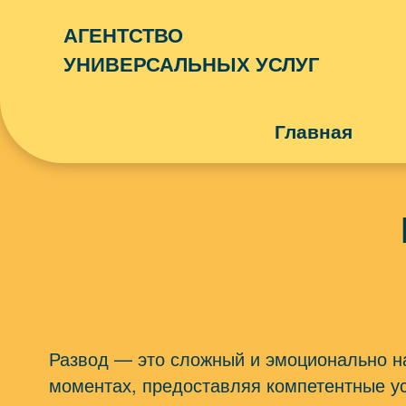
АГЕНТСТВО
УНИВЕРСАЛЬНЫХ УСЛУГ
Главная
ЮРИДИЧЕСКАЯ ПОМОЩЬ
НЕДВИЖИМО
ОПЛАТА ЖКХ
РЕМОНТ И С
БИЗНЕС-ПОДДЕРЖКА
КРАСОТА И 
IT-СФЕРА
Развод — это сложный и эмоционально на
моментах, предоставляя компетентные ус