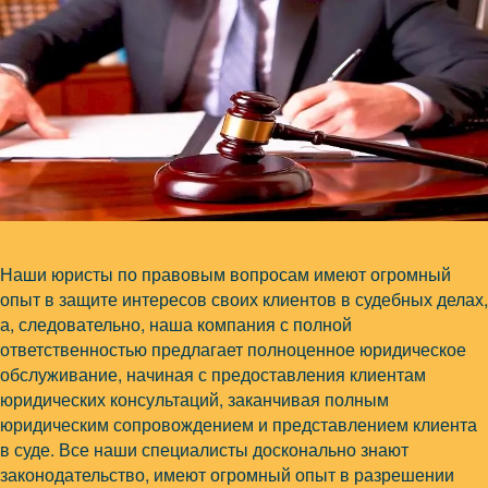
Наши юристы по правовым вопросам имеют огромный
опыт в защите интересов своих клиентов в судебных делах,
а, следовательно, наша компания с полной
ответственностью предлагает полноценное юридическое
обслуживание, начиная с предоставления клиентам
юридических консультаций, заканчивая полным
юридическим сопровождением и представлением клиента
в суде. Все наши специалисты досконально знают
законодательство, имеют огромный опыт в разрешении